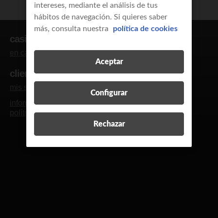
intereses, mediante el análisis de tus
hábitos de navegación. Si quieres saber
más, consulta nuestra
política de cookies
casi clientes
en casa
empresas y autónomos
Aceptar
clientes
mis servicios
blog y revista
contacto
R
Configurar
información legal
calidad de servicio
política de cookies
política de privacidad
Rechazar