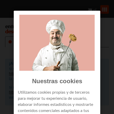
gl
entrar en
envío de mensajes a móviles
desde web
¡Atención!
si eres un cliente de empresa, por favor pulsa aquí
https://portalclientes.mundo-r.com
, para acceder a
la nueva web.
Nuestras cookies
si eres cliente de residencial, por favor pulsa aquí
https://mi.mundo-r.com
, para acceder a la nueva
Utilizamos cookies propias y de terceros
web.
para mejorar tu experiencia de usuario,
elaborar informes estadísticos y mostrarte
contenidos comerciales adaptados a tus