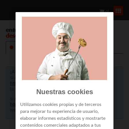
gl
entrar en
envío de mensajes a móviles
desde web
¡Atención!
si eres un cliente de empresa, por favor pulsa aquí
https://portalclientes.mundo-r.com
, para acceder a
la nueva web.
Nuestras cookies
si eres cliente de residencial, por favor pulsa aquí
https://mi.mundo-r.com
, para acceder a la nueva
Utilizamos cookies propias y de terceros
web.
para mejorar tu experiencia de usuario,
elaborar informes estadísticos y mostrarte
contenidos comerciales adaptados a tus