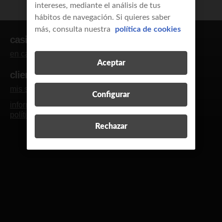
intereses, mediante el análisis de tus
hábitos de navegación. Si quieres saber
más, consulta nuestra
política de cookies
casi clientes
en casa
empresas y autónomos
Aceptar
clientes
mis servicios
blog y revista
contacto
R
Configurar
información legal
calidad de servicio
política de cookies
política de privacidad
Rechazar