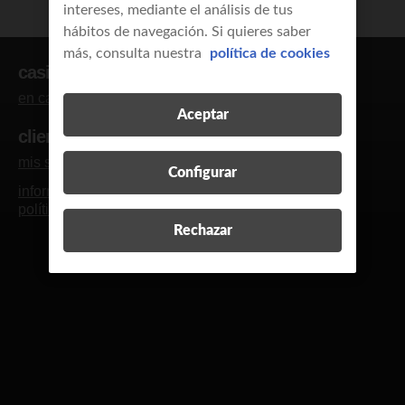
intereses, mediante el análisis de tus
hábitos de navegación. Si quieres saber
más, consulta nuestra
política de cookies
casi clientes
en casa
empresas y autónomos
Aceptar
clientes
mis servicios
blog y revista
contacto
R
Configurar
información legal
calidad de servicio
política de cookies
política de privacidad
Rechazar