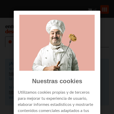
gl
entrar en
envío de mensajes a móviles
desde web
¡Atención!
si eres un cliente de empresa, por favor pulsa aquí
https://portalclientes.mundo-r.com
, para acceder a
la nueva web.
Nuestras cookies
si eres cliente de residencial, por favor pulsa aquí
https://mi.mundo-r.com
, para acceder a la nueva
Utilizamos cookies propias y de terceros
web.
para mejorar tu experiencia de usuario,
elaborar informes estadísticos y mostrarte
contenidos comerciales adaptados a tus