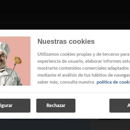
Nuestras cookies
s a móviles desde web
Utilizamos cookies propias y de terceros para
experiencia de usuario, elaborar informes esta
mostrarte contenidos comerciales adaptados a
mediante el análisis de tus hábitos de navegac
con certifi
saber más, consulta nuestra
política de cook
como titular d
electrónico o 
a aquí
https://portalclientes.mundo-
Fábrica Nacio
igurar
Rechazar
A
entrar
 aquí
https://mi.mundo-r.com
, para