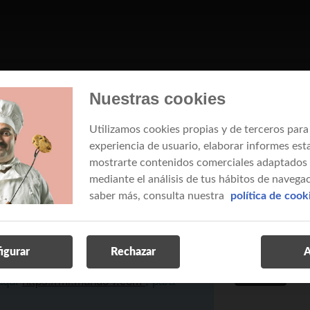
Nuestras cookies
s a móviles desde web
Utilizamos cookies propias y de terceros para
experiencia de usuario, elaborar informes esta
mostrarte contenidos comerciales adaptados a
mediante el análisis de tus hábitos de navegac
con certifi
saber más, consulta nuestra
política de cook
como titular d
electrónico o 
a aquí
https://portalclientes.mundo-
Fábrica Nacio
igurar
Rechazar
A
entrar
 aquí
https://mi.mundo-r.com
, para