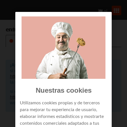
gl
entrar en
servicios de cliente
¡Atención!
si eres un cliente de empresa, por favor pulsa aquí
https://portalclientes.mundo-r.com
, para acceder a
la nueva web.
Nuestras cookies
si eres cliente de residencial, por favor pulsa aquí
https://mi.mundo-r.com
, para acceder a la nueva
web.
Utilizamos cookies propias y de terceros
para mejorar tu experiencia de usuario,
elaborar informes estadísticos y mostrarte
contenidos comerciales adaptados a tus