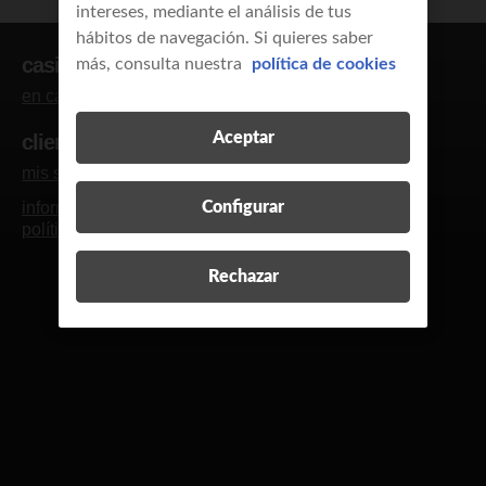
intereses, mediante el análisis de tus
hábitos de navegación. Si quieres saber
casi clientes
más, consulta nuestra
política de cookies
en casa
empresas y autónomos
Aceptar
clientes
mis servicios
blog y revista
contacto
R
información legal
calidad de servicio
Configurar
política de cookies
política de privacidad
Rechazar