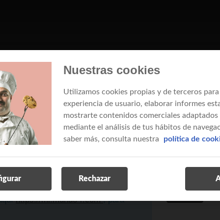
Nuestras cookies
s a móviles desde web
Utilizamos cookies propias y de terceros para
experiencia de usuario, elaborar informes esta
mostrarte contenidos comerciales adaptados a
mediante el análisis de tus hábitos de navegac
con certifi
saber más, consulta nuestra
política de cook
como titular d
electrónico o 
a aquí
https://portalclientes.mundo-
Fábrica Nacio
igurar
Rechazar
A
entrar
 aquí
https://mi.mundo-r.com
, para