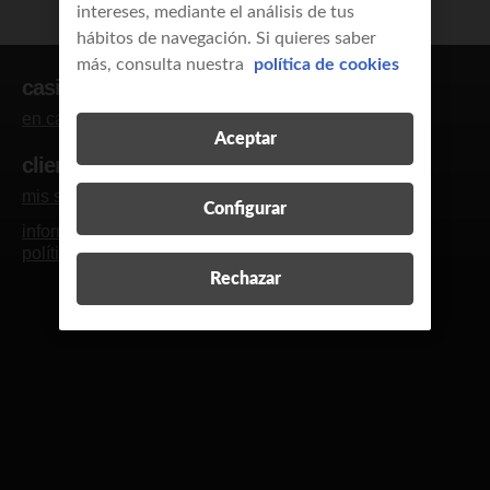
intereses, mediante el análisis de tus
hábitos de navegación. Si quieres saber
más, consulta nuestra
política de cookies
casi clientes
en casa
empresas y autónomos
Aceptar
clientes
mis servicios
blog y revista
contacto
R
Configurar
información legal
calidad de servicio
política de cookies
política de privacidad
Rechazar