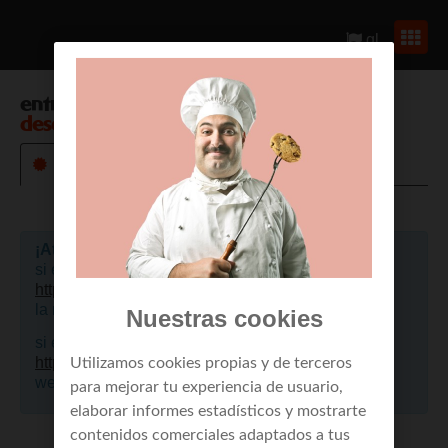
gl
entrar en
envío de mensajes a móviles
desde web
¡Atención!
si eres un cliente de empresa, por favor pulsa aquí
https://portalclientes.mundo-r.com
, para acceder a
la nueva web.
Nuestras cookies
si eres cliente de residencial, por favor pulsa aquí
https://mi.mundo-r.com
, para acceder a la nueva
Utilizamos cookies propias y de terceros
web.
para mejorar tu experiencia de usuario,
elaborar informes estadísticos y mostrarte
contenidos comerciales adaptados a tus