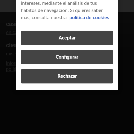
intereses, mediante el análisis de tus
hábitos de navegación. Si quieres saber
más, consulta nuestra
política de cookies
casi clientes
en casa
empresas y autónomos
Aceptar
clientes
mis servicios
blog y revista
contacto
R
Configurar
información legal
calidad de servicio
política de cookies
política de privacidad
Rechazar