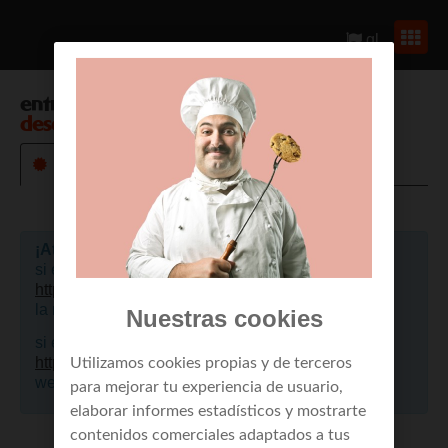
gl
entrar en
envío de mensajes a móviles
desde web
¡Atención!
si eres un cliente de empresa, por favor pulsa aquí
https://portalclientes.mundo-r.com
, para acceder a
la nueva web.
Nuestras cookies
si eres cliente de residencial, por favor pulsa aquí
https://mi.mundo-r.com
, para acceder a la nueva
Utilizamos cookies propias y de terceros
web.
para mejorar tu experiencia de usuario,
elaborar informes estadísticos y mostrarte
contenidos comerciales adaptados a tus