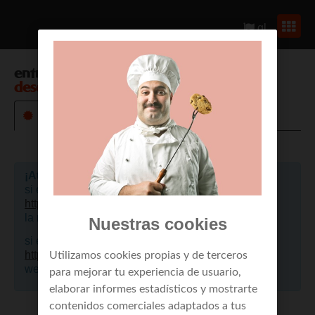
gl
entrar en
envío de mensajes a móviles
desde web
¡Atención!
si eres un cliente de empresa, por favor pulsa aquí
https://portalclientes.mundo-r.com
, para acceder a
la nueva web.
Nuestras cookies
si eres cliente de residencial, por favor pulsa aquí
https://mi.mundo-r.com
, para acceder a la nueva
Utilizamos cookies propias y de terceros
web.
para mejorar tu experiencia de usuario,
elaborar informes estadísticos y mostrarte
contenidos comerciales adaptados a tus