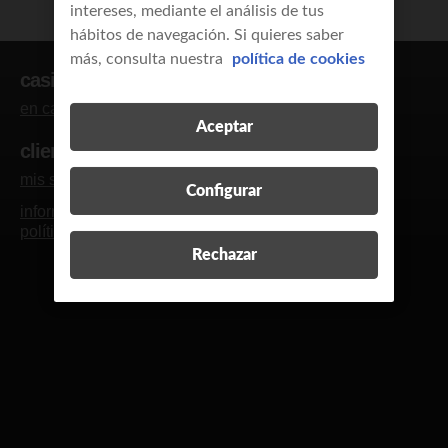
intereses, mediante el análisis de tus
hábitos de navegación. Si quieres saber
más, consulta nuestra
política de cookies
casi clientes
en casa
empresas y autónomos
Aceptar
clientes
mis servicios
blog y revista
contacto
R
Configurar
información legal
calidad de servicio
política de cookies
política de privacidad
Rechazar