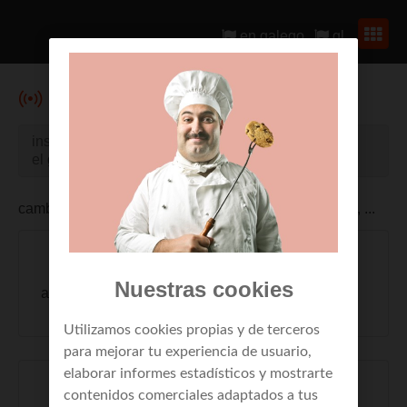
en galego
gl
mi wifi
instala la app de R para tu dispositivo android en
el
google play store
cambio de contraseña, wificlientes, mejora tu red wifi, ...
Nuestras cookies
ayuda y soporte wifi
SOS wifi
Utilizamos cookies propias y de terceros
para mejorar tu experiencia de usuario,
elaborar informes estadísticos y mostrarte
contenidos comerciales adaptados a tus