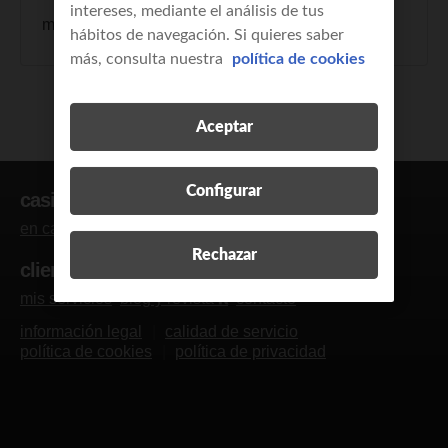
intereses, mediante el análisis de tus
más equipos para mi
wifi PRO
hábitos de navegación. Si quieres saber
red wifi
más, consulta nuestra
política de cookies
Aceptar
Configurar
casi clientes
en casa
empresas y autónomos
Rechazar
clientes
mis servicios
blog y revista
contacto
R
información legal
calidad de servicio
política de cookies
política de privacidad