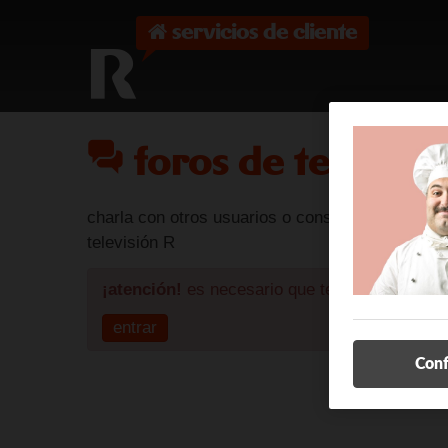
servicios de cliente
R
foros de televisi
charla con otros usuarios o consulta con nuestr
televisión R
¡atención!
es necesario que te identifiques pa
entrar
Conf