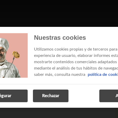
Nuestras cookies
ón
Utilizamos cookies propias y de terceros para
experiencia de usuario, elaborar informes esta
os técnicos cualquier duda sobre el servicio de
mostrarte contenidos comerciales adaptados a
mediante el análisis de tus hábitos de navegac
v
saber más, consulta nuestra
política de cook
ra continuar
d
igurar
Rechazar
A