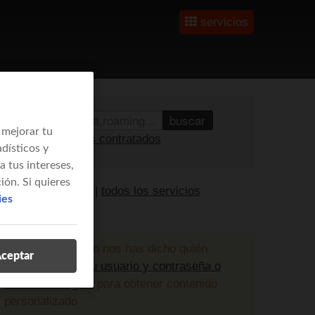
servicios
buscar
 mejorar tu
ver tus servicios contratados
dísticos y
 tus intereses,
ión. Si quieres
olver a la portada
|
todos los servicios
ies
isponibles
¡atención!
aún no nos has dicho quién
ceptar
eres;
entra con tu usuario y contraseña o
certificado digital
para obtener contenido
personalizado