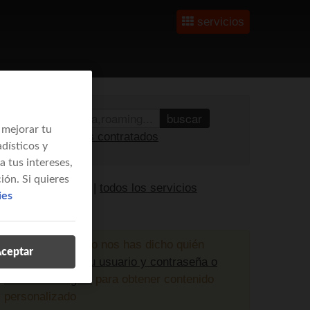
servicios
buscar
 mejorar tu
ver tus servicios contratados
dísticos y
 tus intereses,
ión. Si quieres
olver a la portada
|
todos los servicios
ies
isponibles
¡atención!
aún no nos has dicho quién
ceptar
eres;
entra con tu usuario y contraseña o
certificado digital
para obtener contenido
personalizado