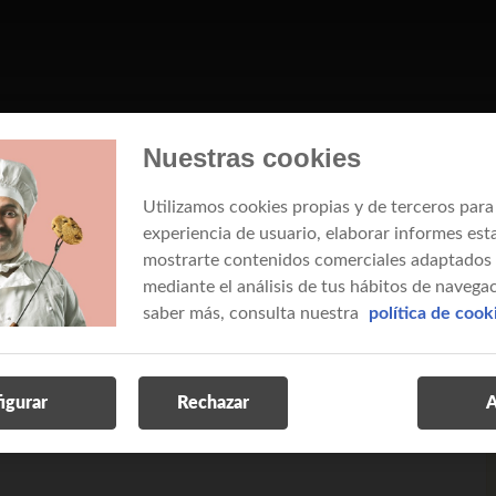
Nuestras cookies
de distribución
Utilizamos cookies propias y de terceros para
experiencia de usuario, elaborar informes esta
ciadas a tus dominios DNS contratados
mostrarte contenidos comerciales adaptados a
mediante el análisis de tus hábitos de navegac
v
saber más, consulta nuestra
política de cook
ra continuar
d
igurar
Rechazar
A