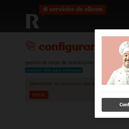
servicios de cliente
R
configurar listas 
gestión de listas de distribución de correo aso
servicio sólo para empresas
¡atención!
es necesario que te identifiques pa
entrar
Conf