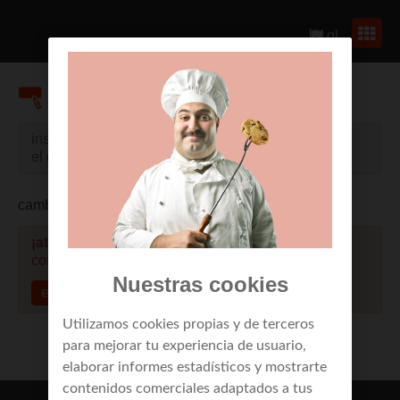
gl
cambia tarifa móbilR
instala la app de R para tu dispositivo android en
el
google play store
cambia la tarifa actual de tu móbilR
¡atención!
es necesario que te identifiques para
continuar
Nuestras cookies
entrar
Utilizamos cookies propias y de terceros
para mejorar tu experiencia de usuario,
elaborar informes estadísticos y mostrarte
contenidos comerciales adaptados a tus