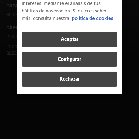
intereses, mediante el análisis de tus
casi clientes
hábitos de navegación. Si quieres saber
en casa
empresas y autónomos
más, consulta nuestra
política de cookies
clientes
mis servicios
blog y revista
contacto
R
Aceptar
información legal
calidad de servicio
política de cookies
política de privacidad
Configurar
Rechazar